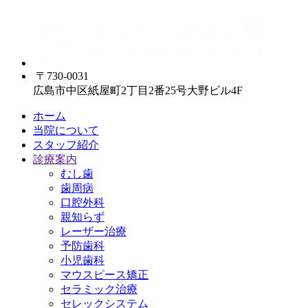
〒730-0031
広島市中区紙屋町2丁目2番25号大野ビル4F
ホーム
当院について
スタッフ紹介
診療案内
むし歯
歯周病
口腔外科
親知らず
レーザー治療
予防歯科
小児歯科
マウスピース矯正
セラミック治療
セレックシステム