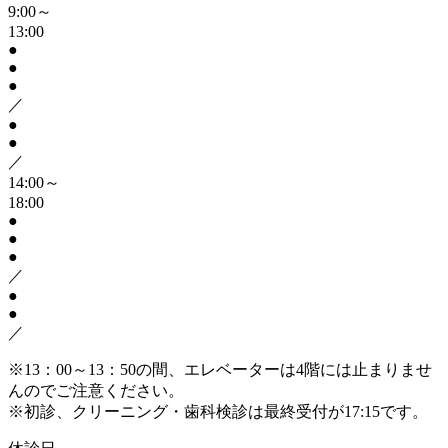
9:00～
13:00
●
●
●
／
●
●
／
14:00～
18:00
●
●
●
／
●
●
／
※13：00～13：50の間、エレベーターは4階には止まりませ
んのでご注意ください。
※初診、クリーニング・歯科検診は最終受付が17:15です。