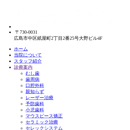
〒730-0031
広島市中区紙屋町2丁目2番25号大野ビル4F
ホーム
当院について
スタッフ紹介
診療案内
むし歯
歯周病
口腔外科
親知らず
レーザー治療
予防歯科
小児歯科
マウスピース矯正
セラミック治療
セレックシステム