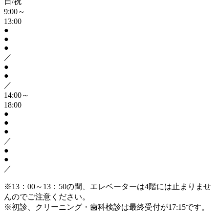
日/祝
9:00～
13:00
●
●
●
／
●
●
／
14:00～
18:00
●
●
●
／
●
●
／
※13：00～13：50の間、エレベーターは4階には止まりませ
んのでご注意ください。
※初診、クリーニング・歯科検診は最終受付が17:15です。