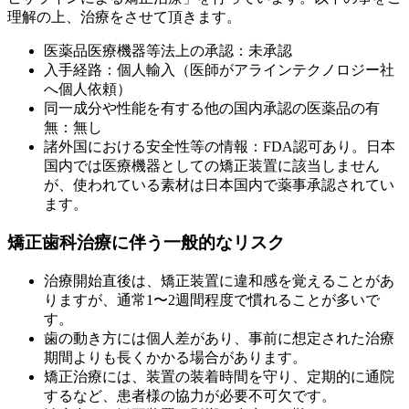
理解の上、治療をさせて頂きます。
医薬品医療機器等法上の承認：未承認
入手経路：個人輸入（医師がアラインテクノロジー社
へ個人依頼）
同一成分や性能を有する他の国内承認の医薬品の有
無：無し
諸外国における安全性等の情報：FDA認可あり。日本
国内では医療機器としての矯正装置に該当しません
が、使われている素材は日本国内で薬事承認されてい
ます。
矯正歯科治療に伴う一般的なリスク
治療開始直後は、矯正装置に違和感を覚えることがあ
りますが、通常1〜2週間程度で慣れることが多いで
す。
歯の動き方には個人差があり、事前に想定された治療
期間よりも長くかかる場合があります。
矯正治療には、装置の装着時間を守り、定期的に通院
するなど、患者様の協力が必要不可欠です。