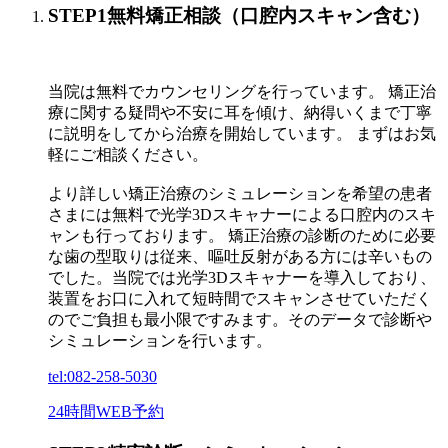
STEP1
無料矯正相談（口腔内スキャン含む）
当院は無料でカウンセリングを行っています。 矯正治
療に関する疑問や不安に耳を傾け、納得いくまで丁寧
に説明をしてから治療を開始しています。 まずはお気
軽にご相談ください。
より詳しい矯正治療のシミュレーションを希望の患者
さまには無料で光学3Dスキャナーによる口腔内のスキ
ャンも行っております。 矯正治療の診断のために必要
な歯の型取りは従来、嘔吐反射がある方には辛いもの
でした。当院では光学3Dスキャナーを導入しており、
装置をお口に入れて短時間でスキャンさせていただく
のでご負担も最小限ですみます。そのデータで診断や
シミュレーションを行います。
tel:
082-258-5030
24時間WEB予約