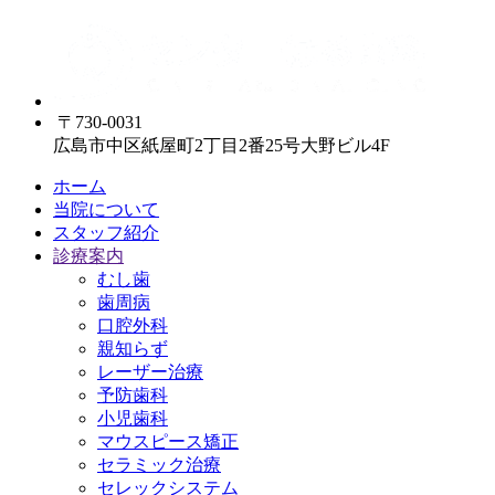
〒730-0031
広島市中区紙屋町2丁目2番25号大野ビル4F
ホーム
当院について
スタッフ紹介
診療案内
むし歯
歯周病
口腔外科
親知らず
レーザー治療
予防歯科
小児歯科
マウスピース矯正
セラミック治療
セレックシステム