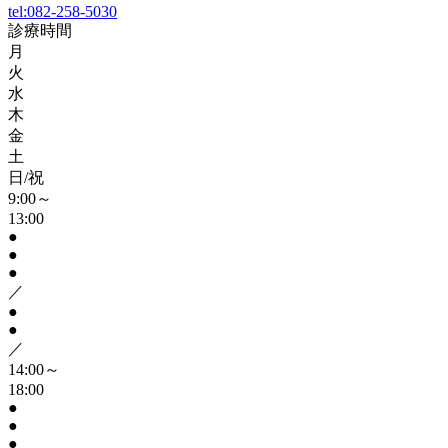
tel:
082-258-5030
診療時間
月
火
水
木
金
土
日/祝
9:00～
13:00
●
●
●
／
●
●
／
14:00～
18:00
●
●
●