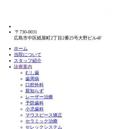
〒730-0031
広島市中区紙屋町2丁目2番25号大野ビル4F
ホーム
当院について
スタッフ紹介
診療案内
むし歯
歯周病
口腔外科
親知らず
レーザー治療
予防歯科
小児歯科
マウスピース矯正
セラミック治療
セレックシステム