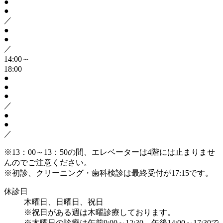
●
●
／
●
●
／
14:00～
18:00
●
●
●
／
●
●
／
※13：00～13：50の間、エレベーターは4階には止まりませ
んのでご注意ください。
※初診、クリーニング・歯科検診は最終受付が17:15です。
休診日
木曜日、日曜日、祝日
※祝日がある週は木曜診療しております。
※木曜日の診療は午前9:00～12:30、午後14:00～17:30で