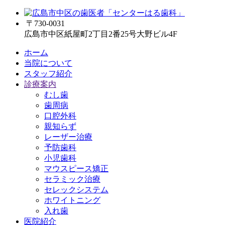
〒730-0031
広島市中区紙屋町2丁目2番25号大野ビル4F
ホーム
当院について
スタッフ紹介
診療案内
むし歯
歯周病
口腔外科
親知らず
レーザー治療
予防歯科
小児歯科
マウスピース矯正
セラミック治療
セレックシステム
ホワイトニング
入れ歯
医院紹介