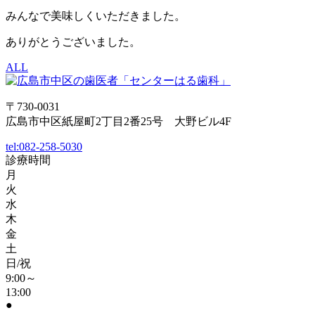
みんなで美味しくいただきました。
ありがとうございました。
ALL
〒730-0031
広島市中区紙屋町2丁目2番25号 大野ビル4F
tel:
082-258-5030
診療時間
月
火
水
木
金
土
日/祝
9:00～
13:00
●