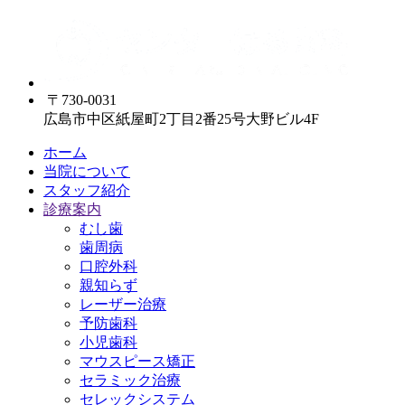
〒730-0031
広島市中区紙屋町2丁目2番25号大野ビル4F
ホーム
当院について
スタッフ紹介
診療案内
むし歯
歯周病
口腔外科
親知らず
レーザー治療
予防歯科
小児歯科
マウスピース矯正
セラミック治療
セレックシステム