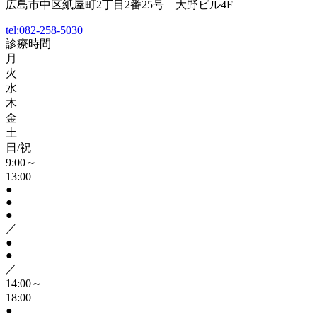
広島市中区紙屋町2丁目2番25号 大野ビル4F
tel:
082-258-5030
診療時間
月
火
水
木
金
土
日/祝
9:00～
13:00
●
●
●
／
●
●
／
14:00～
18:00
●