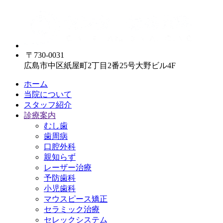
〒730-0031
広島市中区紙屋町2丁目2番25号大野ビル4F
ホーム
当院について
スタッフ紹介
診療案内
むし歯
歯周病
口腔外科
親知らず
レーザー治療
予防歯科
小児歯科
マウスピース矯正
セラミック治療
セレックシステム