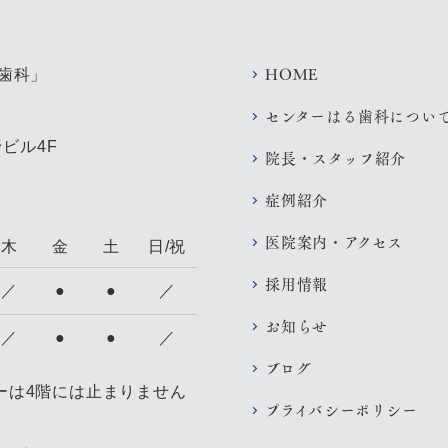
HOME
センターはる歯科につい
ビル4F
院長・スタッフ紹介
症例紹介
医院案内・アクセス
木
金
土
日/祝
採用情報
／
●
●
／
お知らせ
／
●
●
／
ブログ
ターは4階には止まりません
プライバシー
ポリシー