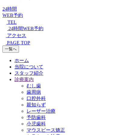
24時間
WEB予約
TEL
24時間WEB予約
アクセス
PAGE TOP
一覧へ
ホーム
当院について
スタッフ紹介
診療案内
むし歯
歯周病
口腔外科
親知らず
レーザー治療
予防歯科
小児歯科
マウスピース矯正