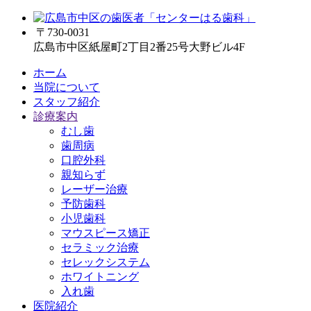
〒730-0031
広島市中区紙屋町2丁目2番25号大野ビル4F
ホーム
当院について
スタッフ紹介
診療案内
むし歯
歯周病
口腔外科
親知らず
レーザー治療
予防歯科
小児歯科
マウスピース矯正
セラミック治療
セレックシステム
ホワイトニング
入れ歯
医院紹介