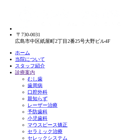
〒730-0031
広島市中区紙屋町2丁目2番25号大野ビル4F
ホーム
当院について
スタッフ紹介
診療案内
むし歯
歯周病
口腔外科
親知らず
レーザー治療
予防歯科
小児歯科
マウスピース矯正
セラミック治療
セレックシステム