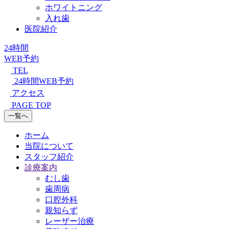
ホワイトニング
入れ歯
医院紹介
24時間
WEB予約
TEL
24時間WEB予約
アクセス
PAGE TOP
一覧へ
ホーム
当院について
スタッフ紹介
診療案内
むし歯
歯周病
口腔外科
親知らず
レーザー治療