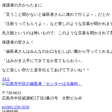
保護者の方からたまに
「言うこと聞かないと歯医者さんに連れて行くよ～」だとか
「注射うってもらうよ～」など脅しのような言葉が聞かれま
先入観というのは怖いもので、このような言葉を聞かされて
保護者の皆さん！
「歯医者さんはみんなのお口をむしばい菌から守ってくれる
「はみがき上手にできてるか見てもらおう♪」
など楽しい所だと是非伝えてあげて下さいね＾＾
ALL
〒730-0031
広島市中区紙屋町2丁目2番25号 大野ビル4F
tel:
082-258-5030
診療時間