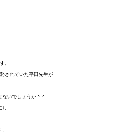
です。
勤務されていた平田先生が
はないでしょうか＾＾
にし
す。