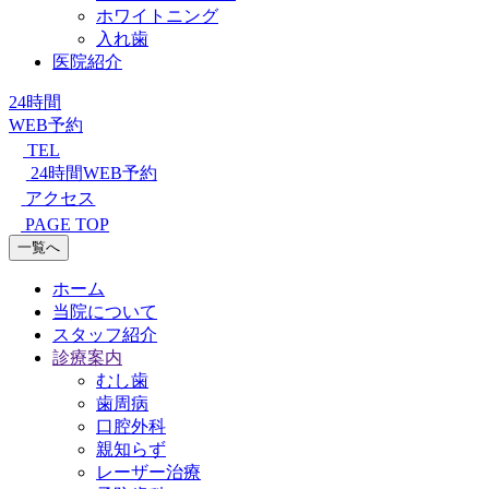
ホワイトニング
入れ歯
医院紹介
24時間
WEB予約
TEL
24時間WEB予約
アクセス
PAGE TOP
一覧へ
ホーム
当院について
スタッフ紹介
診療案内
むし歯
歯周病
口腔外科
親知らず
レーザー治療