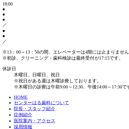
18:00
●
●
●
／
●
●
／
※13：00～13：50の間、エレベーターは4階には止まりま
※初診、クリーニング・歯科検診は最終受付が17:15です。
休診日
木曜日、日曜日、祝日
※祝日がある週は木曜診療しております。
※木曜日の診療は午前9:00～12:30、午後14:00～17:30
HOME
センターはる歯科について
院長・スタッフ紹介
症例紹介
医院案内・アクセス
採用情報