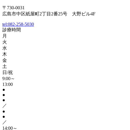
〒730-0031
広島市中区紙屋町2丁目2番25号 大野ビル4F
tel:
082-258-5030
診療時間
月
火
水
木
金
土
日/祝
9:00～
13:00
●
●
●
／
●
●
／
14:00～