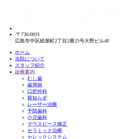
〒730-0031
広島市中区紙屋町2丁目2番25号大野ビル4F
ホーム
当院について
スタッフ紹介
診療案内
むし歯
歯周病
口腔外科
親知らず
レーザー治療
予防歯科
小児歯科
マウスピース矯正
セラミック治療
セレックシステム