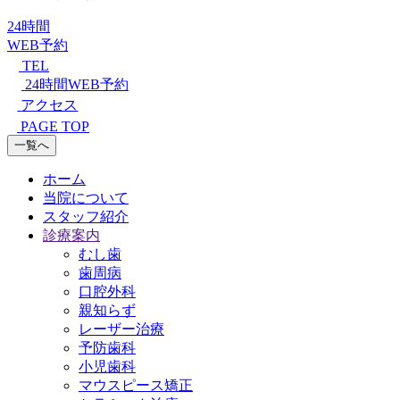
24時間
WEB予約
TEL
24時間WEB予約
アクセス
PAGE TOP
一覧へ
ホーム
当院について
スタッフ紹介
診療案内
むし歯
歯周病
口腔外科
親知らず
レーザー治療
予防歯科
小児歯科
マウスピース矯正