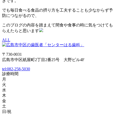
きです。
でも毎日食べる食品の摂り方を工夫することも少なからず予
防につながるので、
このブログの内容を踏まえて間食や食事の時に気をつけても
らえたらと思います
ALL
〒730-0031
広島市中区紙屋町2丁目2番25号 大野ビル4F
tel:
082-258-5030
診療時間
月
火
水
木
金
土
日/祝