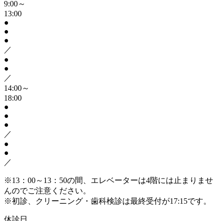
9:00～
13:00
●
●
●
／
●
●
／
14:00～
18:00
●
●
●
／
●
●
／
※13：00～13：50の間、エレベーターは4階には止まりませ
んのでご注意ください。
※初診、クリーニング・歯科検診は最終受付が17:15です。
休診日