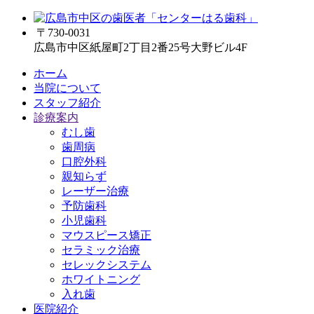
〒730-0031
広島市中区紙屋町2丁目2番25号大野ビル4F
ホーム
当院について
スタッフ紹介
診療案内
むし歯
歯周病
口腔外科
親知らず
レーザー治療
予防歯科
小児歯科
マウスピース矯正
セラミック治療
セレックシステム
ホワイトニング
入れ歯
医院紹介