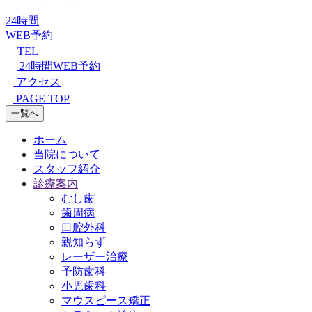
24時間
WEB予約
TEL
24時間WEB予約
アクセス
PAGE TOP
一覧へ
ホーム
当院について
スタッフ紹介
診療案内
むし歯
歯周病
口腔外科
親知らず
レーザー治療
予防歯科
小児歯科
マウスピース矯正