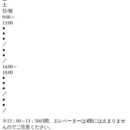
土
日/祝
9:00～
13:00
●
●
●
／
●
●
／
14:00～
18:00
●
●
●
／
●
●
／
※13：00～13：50の間、エレベーターは4階には止まりませ
んのでご注意ください。