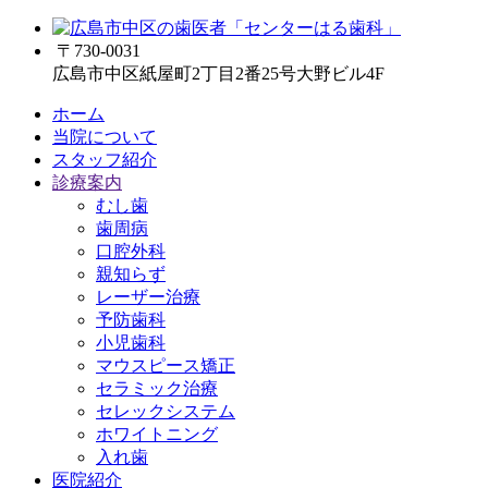
〒730-0031
広島市中区紙屋町2丁目2番25号大野ビル4F
ホーム
当院について
スタッフ紹介
診療案内
むし歯
歯周病
口腔外科
親知らず
レーザー治療
予防歯科
小児歯科
マウスピース矯正
セラミック治療
セレックシステム
ホワイトニング
入れ歯
医院紹介