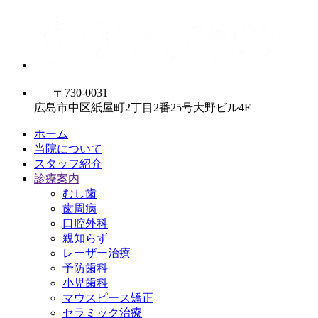
〒730-0031
広島市中区紙屋町2丁目2番25号大野ビル4F
ホーム
当院について
スタッフ紹介
診療案内
むし歯
歯周病
口腔外科
親知らず
レーザー治療
予防歯科
小児歯科
マウスピース矯正
セラミック治療