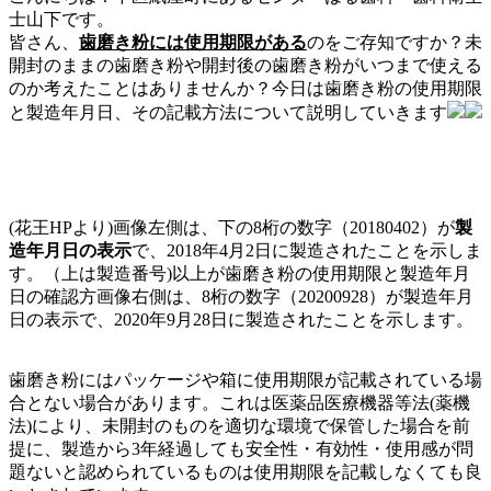
士山下です。
皆さん、
歯磨き粉には使用期限がある
のをご存知ですか？未
開封のままの歯磨き粉や開封後の歯磨き粉がいつまで使える
のか考えたことはありませんか？今日は歯磨き粉の使用期限
と製造年月日、その記載方法について説明していきます
(花王HPより)画像左側は、下の8桁の数字（20180402）が
製
造年月日の表示
で、2018年4月2日に製造されたことを示しま
す。（上は製造番号)以上が歯磨き粉の使用期限と製造年月
日の確認方画像右側は、8桁の数字（20200928）が製造年月
日の表示で、2020年9月28日に製造されたことを示します。
歯磨き粉にはパッケージや箱に使用期限が記載されている場
合とない場合があります。これは医薬品医療機器等法(薬機
法)により、未開封のものを適切な環境で保管した場合を前
提に、製造から3年経過しても安全性・有効性・使用感が問
題ないと認められているものは使用期限を記載しなくても良