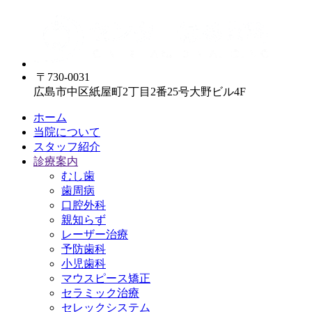
〒730-0031
広島市中区紙屋町2丁目2番25号大野ビル4F
ホーム
当院について
スタッフ紹介
診療案内
むし歯
歯周病
口腔外科
親知らず
レーザー治療
予防歯科
小児歯科
マウスピース矯正
セラミック治療
セレックシステム