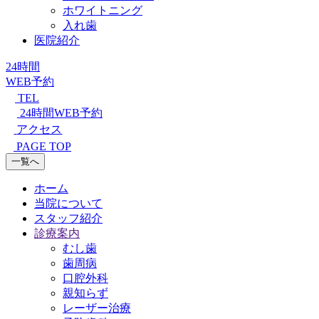
ホワイトニング
入れ歯
医院紹介
24時間
WEB予約
TEL
24時間WEB予約
アクセス
PAGE TOP
一覧へ
ホーム
当院について
スタッフ紹介
診療案内
むし歯
歯周病
口腔外科
親知らず
レーザー治療