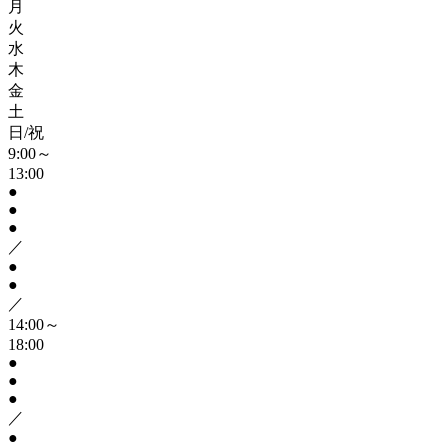
月
火
水
木
金
土
日/祝
9:00～
13:00
●
●
●
／
●
●
／
14:00～
18:00
●
●
●
／
●