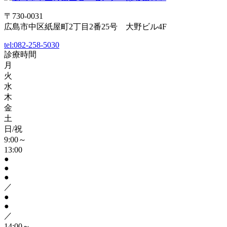
〒730-0031
広島市中区紙屋町2丁目2番25号 大野ビル4F
tel:
082-258-5030
診療時間
月
火
水
木
金
土
日/祝
9:00～
13:00
●
●
●
／
●
●
／
14:00～