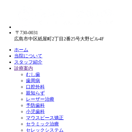
〒730-0031
広島市中区紙屋町2丁目2番25号大野ビル4F
ホーム
当院について
スタッフ紹介
診療案内
むし歯
歯周病
口腔外科
親知らず
レーザー治療
予防歯科
小児歯科
マウスピース矯正
セラミック治療
セレックシステム