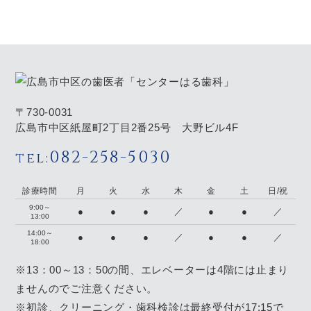
〒730-0031
広島市中区紙屋町2丁目2番25号 大野ビル4F
082-258-5030
tel:
診療時間
月
火
水
木
金
土
日/祝
9:00～
●
●
●
／
●
●
／
13:00
14:00～
●
●
●
／
●
●
／
18:00
※13：00～13：50の間、エレベーターは4階には止まり
ませんのでご注意ください。
※初診、クリーニング・歯科検診は最終受付が17:15で