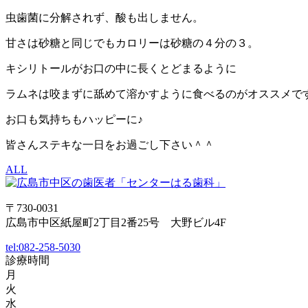
虫歯菌に分解されず、酸も出しません。
甘さは砂糖と同じでもカロリーは砂糖の４分の３。
キシリトールがお口の中に長くとどまるように
ラムネは咬まずに舐めて溶かすように食べるのがオススメで
お口も気持ちもハッピーに♪
皆さんステキな一日をお過ごし下さい＾＾
ALL
〒730-0031
広島市中区紙屋町2丁目2番25号 大野ビル4F
tel:
082-258-5030
診療時間
月
火
水