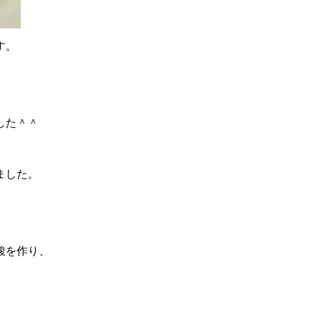
す。
した＾＾
ました。
酸を作り、