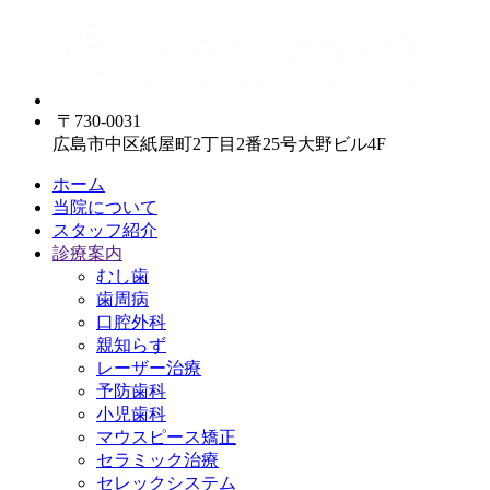
〒730-0031
広島市中区紙屋町2丁目2番25号大野ビル4F
ホーム
当院について
スタッフ紹介
診療案内
むし歯
歯周病
口腔外科
親知らず
レーザー治療
予防歯科
小児歯科
マウスピース矯正
セラミック治療
セレックシステム