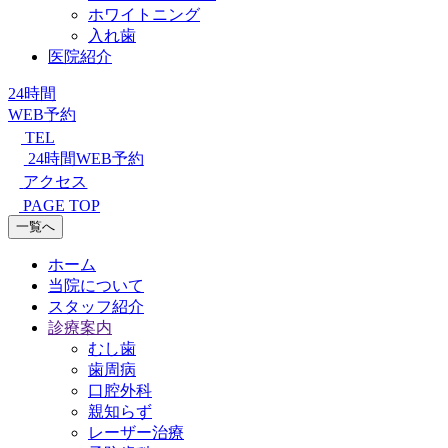
ホワイトニング
入れ歯
医院紹介
24時間
WEB予約
TEL
24時間WEB予約
アクセス
PAGE TOP
一覧へ
ホーム
当院について
スタッフ紹介
診療案内
むし歯
歯周病
口腔外科
親知らず
レーザー治療