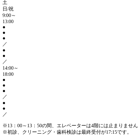
土
日/祝
9:00～
13:00
●
●
●
／
●
●
／
14:00～
18:00
●
●
●
／
●
●
／
※13：00～13：50の間、エレベーターは4階には止まりま
※初診、クリーニング・歯科検診は最終受付が17:15です。