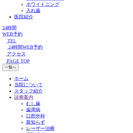
ホワイトニング
入れ歯
医院紹介
24時間
WEB予約
TEL
24時間WEB予約
アクセス
PAGE TOP
一覧へ
ホーム
当院について
スタッフ紹介
診療案内
むし歯
歯周病
口腔外科
親知らず
レーザー治療