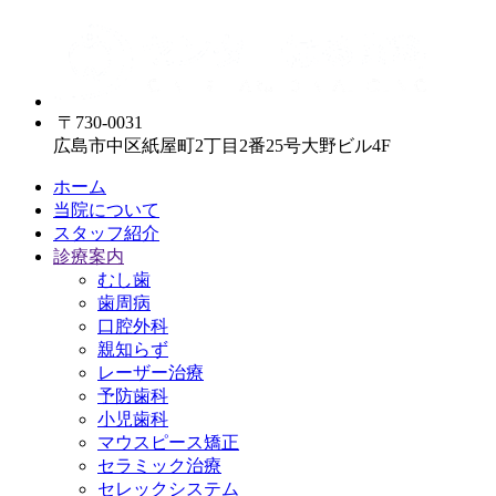
〒730-0031
広島市中区紙屋町2丁目2番25号大野ビル4F
ホーム
当院について
スタッフ紹介
診療案内
むし歯
歯周病
口腔外科
親知らず
レーザー治療
予防歯科
小児歯科
マウスピース矯正
セラミック治療
セレックシステム