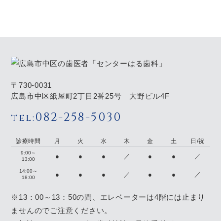
〒730-0031
広島市中区紙屋町2丁目2番25号 大野ビル4F
082-258-5030
tel:
診療時間
月
火
水
木
金
土
日/祝
9:00～
●
●
●
／
●
●
／
13:00
14:00～
●
●
●
／
●
●
／
18:00
※13：00～13：50の間、エレベーターは4階には止まり
ませんのでご注意ください。