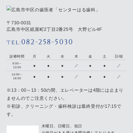
〒730-0031
広島市中区紙屋町2丁目2番25号 大野ビル4F
082-258-5030
tel:
診療時間
月
火
水
木
金
土
日/祝
9:00～
●
●
●
／
●
●
／
13:00
14:00～
●
●
●
／
●
●
／
18:00
※13：00～13：50の間、エレベーターは4階には止まり
ませんのでご注意ください。
※初診、クリーニング・歯科検診は最終受付が17:15で
す。
木曜日、日曜日、祝日
※祝日がある週は木曜診療しております。