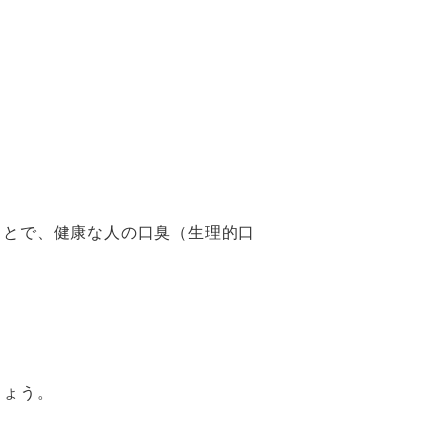
。
ことで、健康な人の口臭（生理的口
しょう。