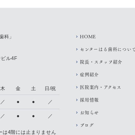
HOME
センターはる歯科につい
ビル4F
院長・スタッフ紹介
症例紹介
医院案内・アクセス
木
金
土
日/祝
採用情報
／
●
●
／
お知らせ
／
●
●
／
ブログ
ターは4階には止まりません