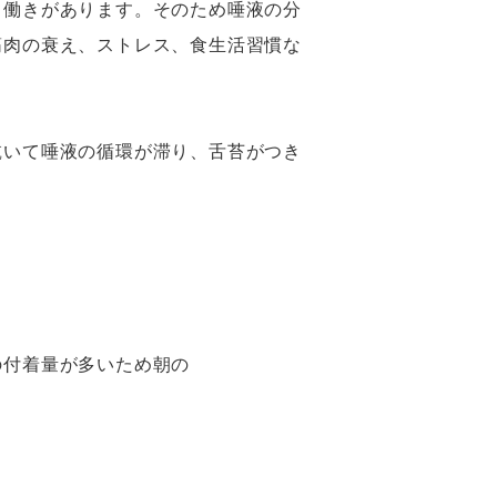
る働きがあります。そのため唾液の分
筋肉の衰え、ストレス、食生活習慣な
乾いて唾液の循環が滞り、舌苔がつき
の付着量が多いため朝の