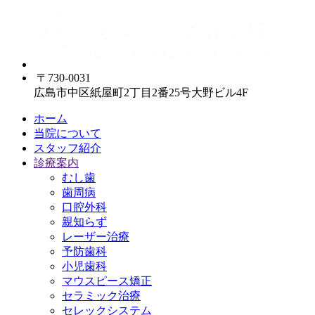
〒730-0031
広島市中区紙屋町2丁目2番25号大野ビル4F
ホーム
当院について
スタッフ紹介
診療案内
むし歯
歯周病
口腔外科
親知らず
レーザー治療
予防歯科
小児歯科
マウスピース矯正
セラミック治療
セレックシステム