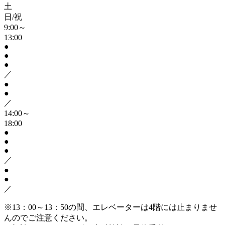
土
日/祝
9:00～
13:00
●
●
●
／
●
●
／
14:00～
18:00
●
●
●
／
●
●
／
※13：00～13：50の間、エレベーターは4階には止まりませ
んのでご注意ください。