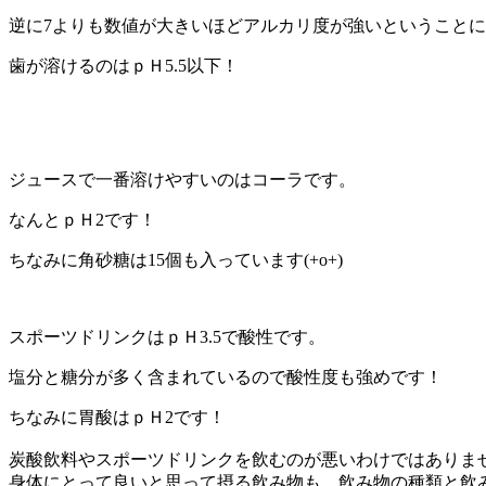
逆に7よりも数値が大きいほどアルカリ度が強いということ
歯が溶けるのはｐＨ5.5以下！
ジュースで一番溶けやすいのはコーラです。
なんとｐＨ2です！
ちなみに角砂糖は15個も入っています(+o+)
スポーツドリンクはｐＨ3.5で酸性です。
塩分と糖分が多く含まれているので酸性度も強めです！
ちなみに胃酸はｐＨ2です！
炭酸飲料やスポーツドリンクを飲むのが悪いわけではありません(
身体にとって良いと思って摂る飲み物も、飲み物の種類と飲