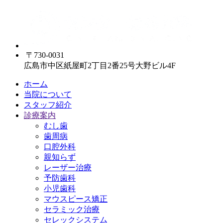
〒730-0031
広島市中区紙屋町2丁目2番25号大野ビル4F
ホーム
当院について
スタッフ紹介
診療案内
むし歯
歯周病
口腔外科
親知らず
レーザー治療
予防歯科
小児歯科
マウスピース矯正
セラミック治療
セレックシステム