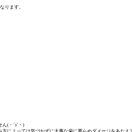
になります。
・´з`・)
み方によっては気づかずに大事な歯に要らぬダメージをあたえ