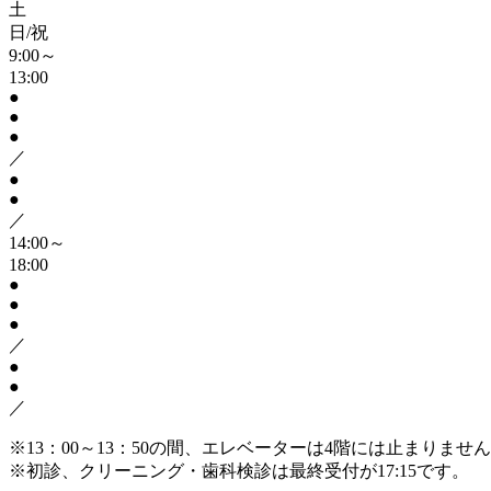
土
日/祝
9:00～
13:00
●
●
●
／
●
●
／
14:00～
18:00
●
●
●
／
●
●
／
※13：00～13：50の間、エレベーターは4階には止まりま
※初診、クリーニング・歯科検診は最終受付が17:15です。