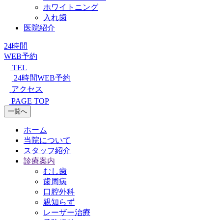
ホワイトニング
入れ歯
医院紹介
24時間
WEB予約
TEL
24時間WEB予約
アクセス
PAGE TOP
一覧へ
ホーム
当院について
スタッフ紹介
診療案内
むし歯
歯周病
口腔外科
親知らず
レーザー治療