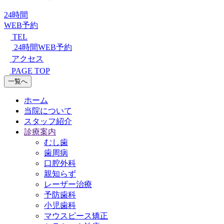
24時間
WEB予約
TEL
24時間WEB予約
アクセス
PAGE TOP
一覧へ
ホーム
当院について
スタッフ紹介
診療案内
むし歯
歯周病
口腔外科
親知らず
レーザー治療
予防歯科
小児歯科
マウスピース矯正