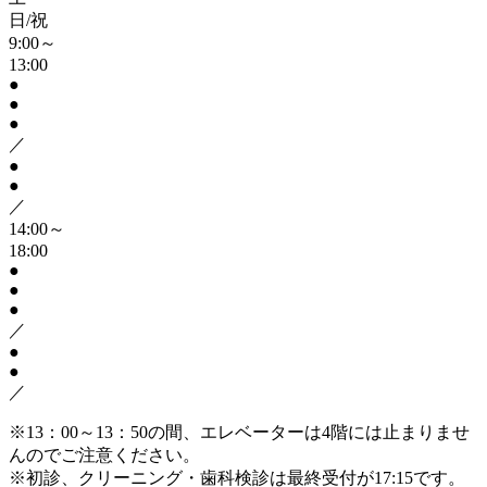
日/祝
9:00～
13:00
●
●
●
／
●
●
／
14:00～
18:00
●
●
●
／
●
●
／
※13：00～13：50の間、エレベーターは4階には止まりませ
んのでご注意ください。
※初診、クリーニング・歯科検診は最終受付が17:15です。