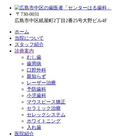
〒730-0031
広島市中区紙屋町2丁目2番25号大野ビル4F
ホーム
当院について
スタッフ紹介
診療案内
むし歯
歯周病
口腔外科
親知らず
レーザー治療
予防歯科
小児歯科
マウスピース矯正
セラミック治療
セレックシステム
ホワイトニング
入れ歯
医院紹介