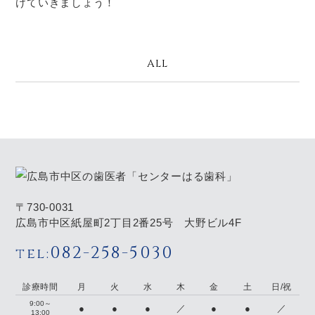
けていきましょう！
ALL
〒730-0031
広島市中区紙屋町2丁目2番25号 大野ビル4F
082-258-5030
tel:
診療時間
月
火
水
木
金
土
日/祝
9:00～
●
●
●
／
●
●
／
13:00