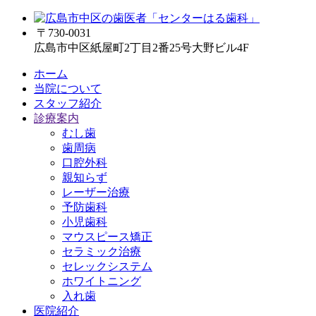
〒730-0031
広島市中区紙屋町2丁目2番25号大野ビル4F
ホーム
当院について
スタッフ紹介
診療案内
むし歯
歯周病
口腔外科
親知らず
レーザー治療
予防歯科
小児歯科
マウスピース矯正
セラミック治療
セレックシステム
ホワイトニング
入れ歯
医院紹介