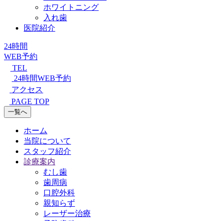
ホワイトニング
入れ歯
医院紹介
24時間
WEB予約
TEL
24時間WEB予約
アクセス
PAGE TOP
一覧へ
ホーム
当院について
スタッフ紹介
診療案内
むし歯
歯周病
口腔外科
親知らず
レーザー治療