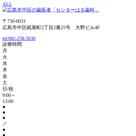
ALL
〒730-0031
広島市中区紙屋町2丁目2番25号 大野ビル4F
tel:
082-258-5030
診療時間
月
火
水
木
金
土
日/祝
9:00～
13:00
●
●
●
／
●
●