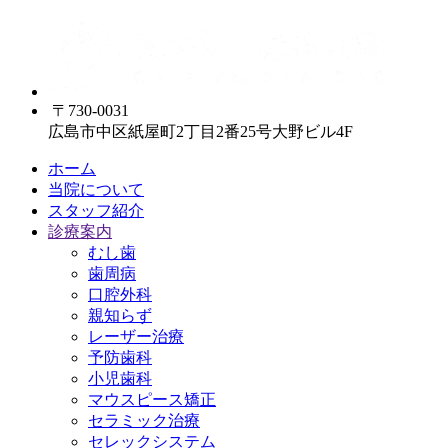
〒730-0031
広島市中区紙屋町2丁目2番25号大野ビル4F
ホーム
当院について
スタッフ紹介
診療案内
むし歯
歯周病
口腔外科
親知らず
レーザー治療
予防歯科
小児歯科
マウスピース矯正
セラミック治療
セレックシステム