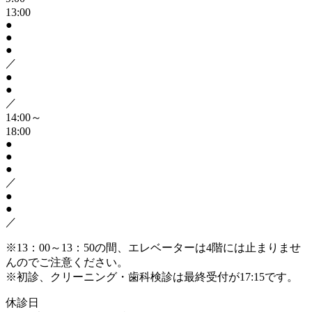
13:00
●
●
●
／
●
●
／
14:00～
18:00
●
●
●
／
●
●
／
※13：00～13：50の間、エレベーターは4階には止まりませ
んのでご注意ください。
※初診、クリーニング・歯科検診は最終受付が17:15です。
休診日