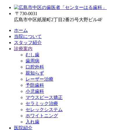
〒730-0031
広島市中区紙屋町2丁目2番25号大野ビル4F
ホーム
当院について
スタッフ紹介
診療案内
むし歯
歯周病
口腔外科
親知らず
レーザー治療
予防歯科
小児歯科
マウスピース矯正
セラミック治療
セレックシステム
ホワイトニング
入れ歯
医院紹介