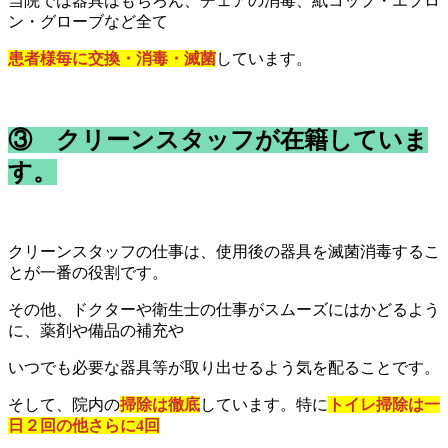
当院では器具はもちろん、チェアの消毒、紙コップ・エプロ
ン・グローブなど全て
患者様毎に交
換・消毒・滅菌
しています。
③
クリーンスタッフ
が在籍していま
す。
クリーンスタッフの仕事は、使用後の器具を滅菌消毒するこ
とが一番の役割です。
その他、ドクターや衛生士の仕事がスムーズにはかどるよう
に、薬剤や備品の補充や
いつでも必要な器具等が取り出せるよう気を配ることです。
そして、院内の
掃除は徹底
しています。特に
トイレ掃除は一
日２回の他さらに4回