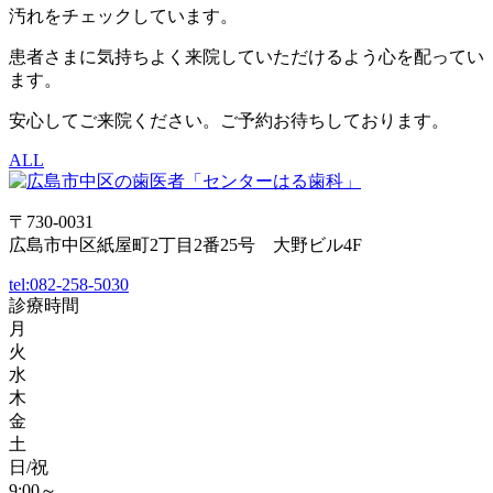
汚れをチェックしています。
患者さまに気持ちよく来院していただけるよう心を配ってい
ます。
安心してご来院ください。ご予約お待ちしております。
ALL
〒730-0031
広島市中区紙屋町2丁目2番25号 大野ビル4F
tel:
082-258-5030
診療時間
月
火
水
木
金
土
日/祝
9:00～