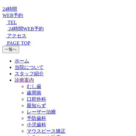
24時間
WEB予約
TEL
24時間WEB予約
アクセス
PAGE TOP
一覧へ
ホーム
当院について
スタッフ紹介
診療案内
むし歯
歯周病
口腔外科
親知らず
レーザー治療
予防歯科
小児歯科
マウスピース矯正