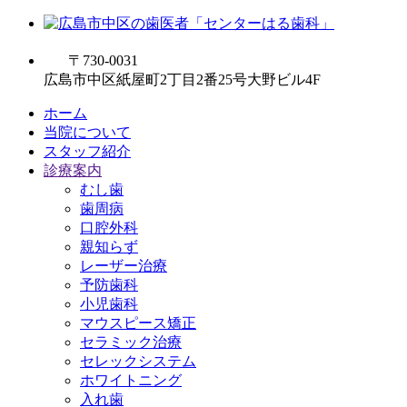
〒730-0031
広島市中区紙屋町2丁目2番25号大野ビル4F
ホーム
当院について
スタッフ紹介
診療案内
むし歯
歯周病
口腔外科
親知らず
レーザー治療
予防歯科
小児歯科
マウスピース矯正
セラミック治療
セレックシステム
ホワイトニング
入れ歯