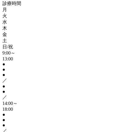
診療時間
月
火
水
木
金
土
日/祝
9:00～
13:00
●
●
●
／
●
●
／
14:00～
18:00
●
●
●
／