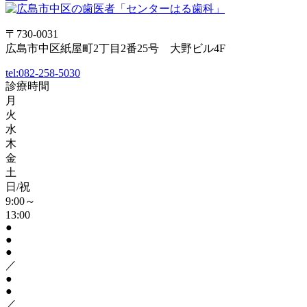
〒730-0031
広島市中区紙屋町2丁目2番25号 大野ビル4F
tel:
082-258-5030
診療時間
月
火
水
木
金
土
日/祝
9:00～
13:00
●
●
●
／
●
●
／