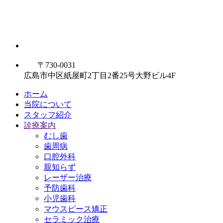
〒730-0031
広島市中区紙屋町2丁目2番25号大野ビル4F
ホーム
当院について
スタッフ紹介
診療案内
むし歯
歯周病
口腔外科
親知らず
レーザー治療
予防歯科
小児歯科
マウスピース矯正
セラミック治療