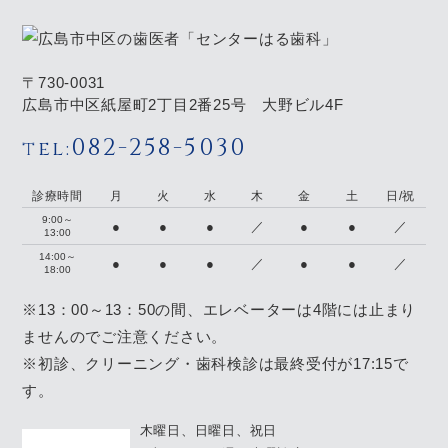
〒730-0031
広島市中区紙屋町2丁目2番25号 大野ビル4F
082-258-5030
tel:
診療時間
月
火
水
木
金
土
日/祝
9:00～
●
●
●
／
●
●
／
13:00
14:00～
●
●
●
／
●
●
／
18:00
※13：00～13：50の間、エレベーターは4階には止まり
ませんのでご注意ください。
※初診、クリーニング・歯科検診は最終受付が17:15で
す。
木曜日、日曜日、祝日