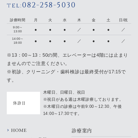
082-258-5030
tel:
診療時間
月
火
水
木
金
土
日/祝
9:00～
●
●
●
／
●
●
／
13:00
14:00～
●
●
●
／
●
●
／
18:00
※13：00～13：50の間、エレベーターは4階には止まり
ませんのでご注意ください。
※初診、クリーニング・歯科検診は最終受付が17:15で
す。
木曜日、日曜日、祝日
※祝日がある週は木曜診療しております。
休診日
※木曜日の診療は午前9:00～12:30、午後
14:00～17:30です。
HOME
診療案内