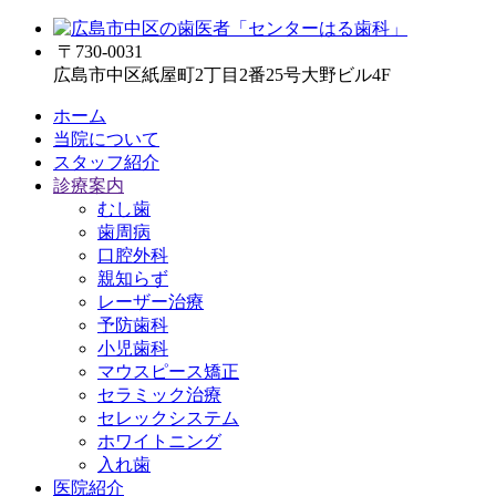
〒730-0031
広島市中区紙屋町2丁目2番25号大野ビル4F
ホーム
当院について
スタッフ紹介
診療案内
むし歯
歯周病
口腔外科
親知らず
レーザー治療
予防歯科
小児歯科
マウスピース矯正
セラミック治療
セレックシステム
ホワイトニング
入れ歯
医院紹介