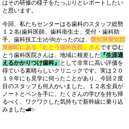
はその研修の様子をたっぷりとレポートしたい
と思います。
今回、私たちセンターはる歯科のスタッフ総勢
１２名(歯科医師、歯科衛生士、受付・歯科助
手、歯科技工士)が向かったのは、
愛知県愛知郡
東郷町にある「むとう歯科医院」さん
です😊む
とう歯科医院さんは、地域に根差した
『生涯通
えるかかりつけ歯科』
として非常に高い評価を
得ている素晴らしいクリニックです。実は２０
１９年にも見学に伺ったことがあり、今回２度
目のスタッフも何人かいました。１２名全員が
ノートとペンを手に、たくさんの学びを持ち帰
るべく、ワクワクした気持ちで新幹線に乗り込
みました🚅✨