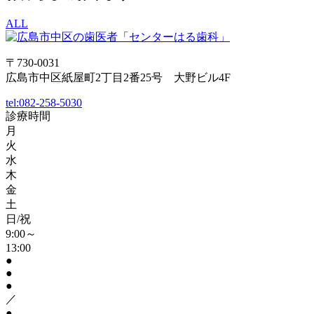
ALL
〒730-0031
広島市中区紙屋町2丁目2番25号 大野ビル4F
tel:
082-258-5030
診療時間
月
火
水
木
金
土
日/祝
9:00～
13:00
●
●
●
／
●