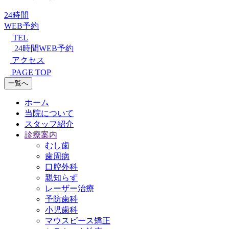
24時間
WEB予約
TEL
24時間WEB予約
アクセス
PAGE TOP
一覧へ
ホーム
当院について
スタッフ紹介
診療案内
むし歯
歯周病
口腔外科
親知らず
レーザー治療
予防歯科
小児歯科
マウスピース矯正